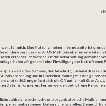
EN
nwert für mich. Eine Nutzung meiner Internetseite ist grun
n besondere Services der ATOS Methode über unsere Interne
aten erforderlich werden. Ist die Verarbeitung personenbez
dlage, holen wir generell eine Einwilligung der betroffenen P
eispielsweise des Namens, der Anschrift, E-Mail-Adresse o
z-Grundverordnung und in Übereinstimmung mit den geltenden
nschutzerklärung möchte ich die Öffentlichkeit über Art, 
en Daten informieren. Ferner werden betroffene Personen m
tliche zahlreiche technische und organisatorische Maßnahme
teten personenbezogenen Daten sicherzustellen. Dennoch kö